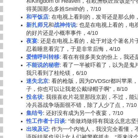
和Kingdom of Heaven，在欧洲铁匠应
得英国那么多姓Smith的，7/10
和平饭店
: 在电视上看到的，发哥还是那么帅，7
新扎师兄
和
战神传说
: 也是在电视上看的，
的好片还是小概率事件，4/10
夜宴
: 还是在电视上看的，处于对这个著名片
忍着睡意看完了，于是非常后悔，4/10
爱情呼叫转移
: 看在有很多美女的份上，我还是
不能说的秘密
: 看了一半被吓着了，以为是鬼
我只看到了桂纶镁，6/10
迷失北京
: 看的枪版，因为DVDScr都叫苹果
子，你也可以让我老公戴绿帽子啊”，8/10
投名状
: 我很喜欢片花里那段京剧，不过，能
冷兵器战争场面很不错，除了人少了点，7/10
集结号
: 还好没有成为另一个夜宴，7/10
性工作者十日谈
: “谁做鸡做得有我这么意志坚强
出埃及记
: 作为一个内地人，我没完全看懂，
语版结尾也没让女人们被警察抓走，“原来这