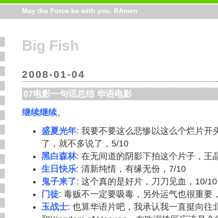
May the Force be with you. RAmen
Big Fish
2008-01-04
07电影一句话总结 华语电影
继续继续
。
盛夏光年
: 我要不要这么悲惨以这么个烂片开
了，就不多说了，5/10
黑白森林
: 在无间道的阴影下拍这个片子，王晶
生日快乐
: 清新纯情，有缘无份，7/10
鬼子来了
: 这个真的是好片，刀刀见血，10/10
门徒
: 毒贩不一定要吸毒，另外运气也很重要，8
玉战士
: 也算华语片吧，我承认我一直挺向往